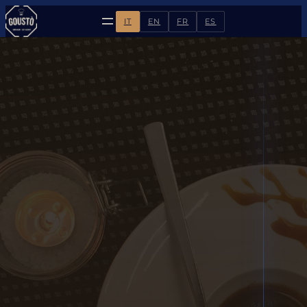
IT
EN
FR
ES