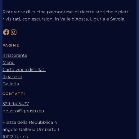
Ristorante di cucina piemontese, di ricette storiche e piatti
rivisitati, con escursioni in Valle d’Aosta, Liguria e Savoia.
Facebook
Instagram
PAGINE
Il ristorante
Menù
Carta vini e distillati
Il palazzo
Galleria
CONTATTI
329 9415437
gousto@gousto.eu
Piazza della Repubblica 4
angolo Galleria Umberto I
10122 Torino